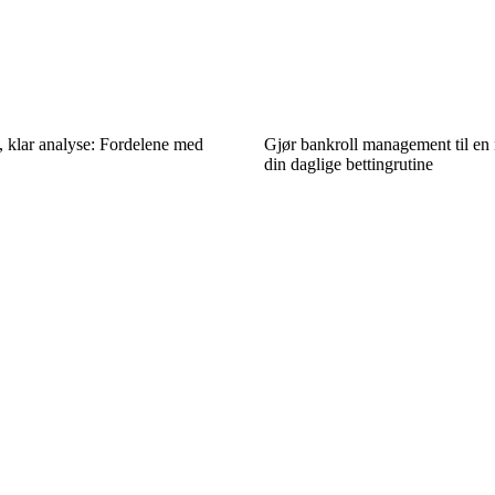
t, klar analyse: Fordelene med
Gjør bankroll management til en 
din daglige bettingrutine