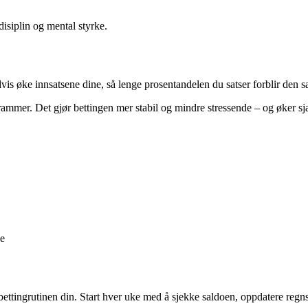
isiplin og mental styrke.
advis øke innsatsene dine, så lenge prosentandelen du satser forblir de
rammer. Det gjør bettingen mer stabil og mindre stressende – og øker sjans
ne
ettingrutinen din. Start hver uke med å sjekke saldoen, oppdatere regnsk