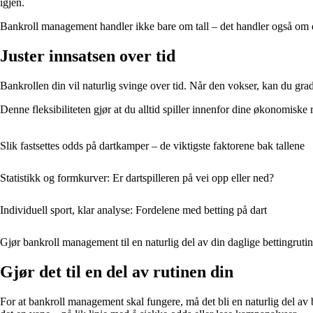
igjen.
Bankroll management handler ikke bare om tall – det handler også om d
Juster innsatsen over tid
Bankrollen din vil naturlig svinge over tid. Når den vokser, kan du gr
Denne fleksibiliteten gjør at du alltid spiller innenfor dine økonomiske 
Slik fastsettes odds på dartkamper – de viktigste faktorene bak tallene
Statistikk og formkurver: Er dartspilleren på vei opp eller ned?
Individuell sport, klar analyse: Fordelene med betting på dart
Gjør bankroll management til en naturlig del av din daglige bettingruti
Gjør det til en del av rutinen din
For at bankroll management skal fungere, må det bli en naturlig del av b