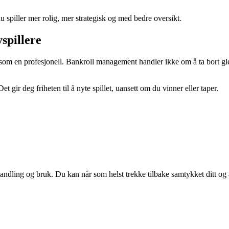
 du spiller mer rolig, mer strategisk og med bedre oversikt.
spillere
 som en profesjonell. Bankroll management handler ikke om å ta bort gle
t gir deg friheten til å nyte spillet, uansett om du vinner eller taper.
andling og bruk. Du kan når som helst trekke tilbake samtykket ditt og