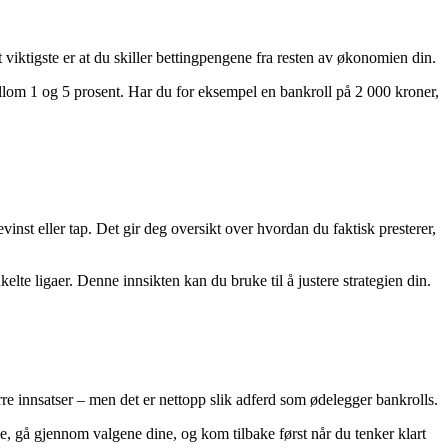
t viktigste er at du skiller bettingpengene fra resten av økonomien din.
ellom 1 og 5 prosent. Har du for eksempel en bankroll på 2 000 kroner,
vinst eller tap. Det gir deg oversikt over hvordan du faktisk presterer,
kelte ligaer. Denne innsikten kan du bruke til å justere strategien din.
ørre innsatser – men det er nettopp slik adferd som ødelegger bankrolls.
se, gå gjennom valgene dine, og kom tilbake først når du tenker klart