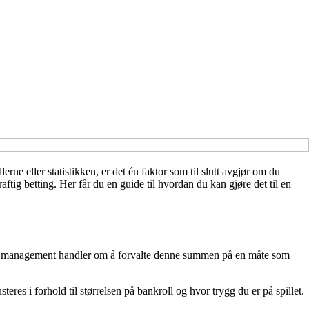
e eller statistikken, er det én faktor som til slutt avgjør om du
ftig betting. Her får du en guide til hvordan du kan gjøre det til en
kroll management handler om å forvalte denne summen på en måte som
eres i forhold til størrelsen på bankroll og hvor trygg du er på spillet.