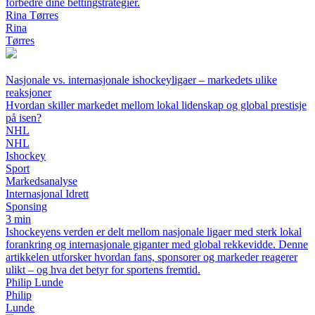
forbedre dine bettingstrategier.
Rina Tørres
Rina
Tørres
Nasjonale vs. internasjonale ishockeyligaer – markedets ulike
reaksjoner
Hvordan skiller markedet mellom lokal lidenskap og global prestisje
på isen?
NHL
NHL
Ishockey
Sport
Markedsanalyse
Internasjonal Idrett
Sponsing
3 min
Ishockeyens verden er delt mellom nasjonale ligaer med sterk lokal
forankring og internasjonale giganter med global rekkevidde. Denne
artikkelen utforsker hvordan fans, sponsorer og markeder reagerer
ulikt – og hva det betyr for sportens fremtid.
Philip Lunde
Philip
Lunde