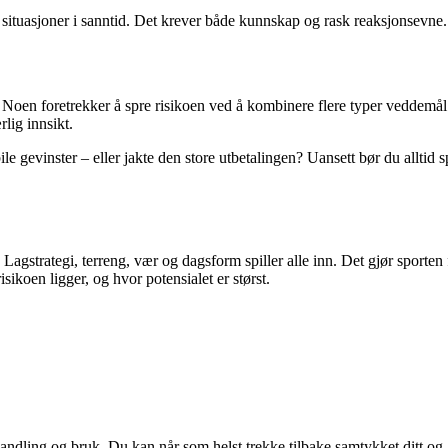
lke situasjoner i sanntid. Det krever både kunnskap og rask reaksjonsevne.
. Noen foretrekker å spre risikoen ved å kombinere flere typer veddemål 
rlig innsikt.
abile gevinster – eller jakte den store utbetalingen? Uansett bør du allt
 Lagstrategi, terreng, vær og dagsform spiller alle inn. Det gjør sporte
ikoen ligger, og hvor potensialet er størst.
andling og bruk. Du kan når som helst trekke tilbake samtykket ditt og