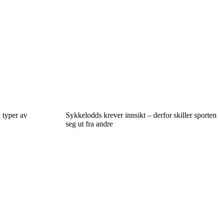
 typer av
Sykkelodds krever innsikt – derfor skiller sporten
seg ut fra andre