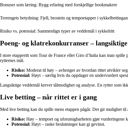
Bonuser som læring: Bygg erfaring med forskjellige bookmakere
Terrengets betydning: Fjell, brostein og tempoetapper i sykkelbettingan
Risiko vs. potensial: Sammenlign typer av veddemål i sykkelritt
Poeng- og klatrekonkurranser – langsiktige 
I store etapperitt som Tour de France eller Giro d’Italia kan man spille
rytternes mål.
Risiko:
Moderat til høy – avhenger av hvordan rittet utvikler seg
Potensial:
Høyt – særlig hvis du oppdager en undervurdert spesia
Langsiktige veddemål krever tålmodighet og analyse. En rytter som ik
Live betting – når rittet er i gang
Med live betting kan du spille mens etappen pågår. Det gir mulighet til å
Risiko:
Høy – tempoet og uforutsigbarheten gjør vurderingene 
Potensial:
Høyt – raske beslutninger kan gi gevinst.