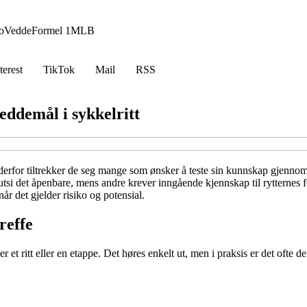
o
Vedde
Formel 1
MLB
terest
TikTok
Mail
RSS
eddemål i sykkelritt
opp derfor tiltrekker de seg mange som ønsker å teste sin kunnskap gje
tsi det åpenbare, mens andre krever inngående kjennskap til rytternes fo
r det gjelder risiko og potensial.
reffe
t ritt eller en etappe. Det høres enkelt ut, men i praksis er det ofte den