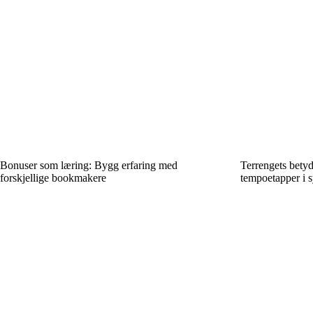
Bonuser som læring: Bygg erfaring med
Terrengets betyd
forskjellige bookmakere
tempoetapper i s