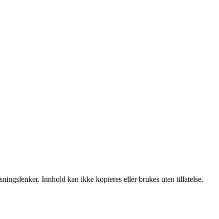
ingslenker. Innhold kan ikke kopieres eller brukes uten tillatelse.