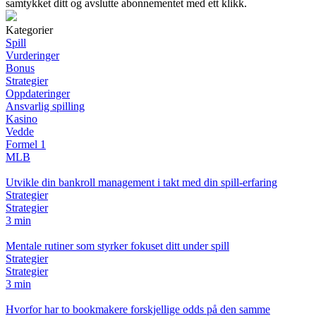
samtykket ditt og avslutte abonnementet med ett klikk.
Kategorier
Spill
Vurderinger
Bonus
Strategier
Oppdateringer
Ansvarlig spilling
Kasino
Vedde
Formel 1
MLB
Utvikle din bankroll management i takt med din spill-erfaring
Strategier
Strategier
3 min
Mentale rutiner som styrker fokuset ditt under spill
Strategier
Strategier
3 min
Hvorfor har to bookmakere forskjellige odds på den samme