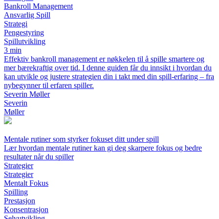
Bankroll Management
Ansvarlig Spill
Strategi
Pengestyring
Spillutvikling
3 min
Effektiv bankroll management er nøkkelen til å spille smartere og
mer bærekraftig over tid. I denne guiden får du innsikt i hvordan du
kan utvikle og justere strategien din i takt med din spill-erfaring – fra
nybegynner til erfaren spiller.
Severin Møller
Severin
Møller
Mentale rutiner som styrker fokuset ditt under spill
Lær hvordan mentale rutiner kan gi deg skarpere fokus og bedre
resultater når du spiller
Strategier
Strategier
Mentalt Fokus
Spilling
Prestasjon
Konsentrasjon
Selvutvikling