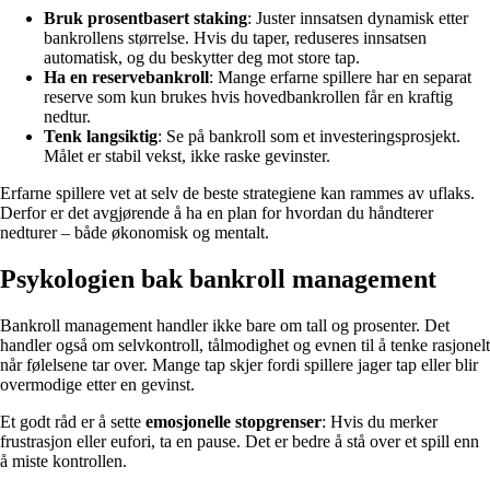
Bruk prosentbasert staking
: Juster innsatsen dynamisk etter
bankrollens størrelse. Hvis du taper, reduseres innsatsen
automatisk, og du beskytter deg mot store tap.
Ha en reservebankroll
: Mange erfarne spillere har en separat
reserve som kun brukes hvis hovedbankrollen får en kraftig
nedtur.
Tenk langsiktig
: Se på bankroll som et investeringsprosjekt.
Målet er stabil vekst, ikke raske gevinster.
Erfarne spillere vet at selv de beste strategiene kan rammes av uflaks.
Derfor er det avgjørende å ha en plan for hvordan du håndterer
nedturer – både økonomisk og mentalt.
Psykologien bak bankroll management
Bankroll management handler ikke bare om tall og prosenter. Det
handler også om selvkontroll, tålmodighet og evnen til å tenke rasjonelt
når følelsene tar over. Mange tap skjer fordi spillere jager tap eller blir
overmodige etter en gevinst.
Et godt råd er å sette
emosjonelle stopgrenser
: Hvis du merker
frustrasjon eller eufori, ta en pause. Det er bedre å stå over et spill enn
å miste kontrollen.