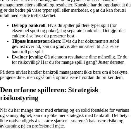
management etter spillestil og resultater. Kanskje har du oppdaget at du
gjør det bedre på visse typer spill eller markeder, og at du kan forutsi
utfall med større treffsikkerhet.
Del opp bankroll
: Hvis du spiller på flere typer spill (for
eksempel sport og poker), lag separate bankrolls. Det gjør det
enklere å se hvor du presterer best.
Tilpass innsatsstørrelsen
: Hvis du har dokumentert stabil
gevinst over tid, kan du gradvis øke innsatsen til 2–3 % av
bankroll per spill.
Evaluer jevnlig
: Gå gjennom resultatene dine månedlig. Er du
for risikovillig? Har du for mange spill i gang? Juster deretter.
På dette nivået handler bankroll management ikke bare om å beskytte
pengene dine, men også om å optimalisere hvordan du bruker dem.
Den erfarne spilleren: Strategisk
risikostyring
Når du har mange timer med erfaring og en solid forståelse for varians
og sannsynlighet, kan du jobbe mer strategisk med bankroll. Det betyr
ikke nødvendigvis å ta større sjanser – snarere å balansere risiko og
avkastning på en profesjonell måte.